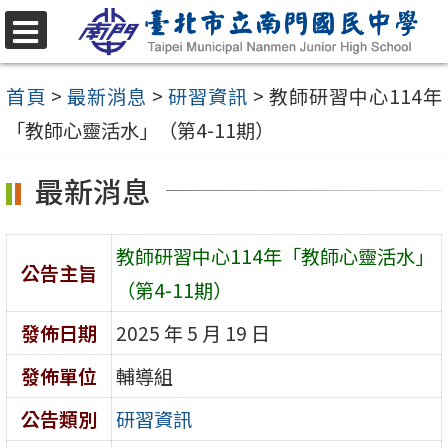
跳
至
選
單
主
首頁
>
最新消息
>
研習資訊
>
教師研習中心114年
要
「教師心靈活水」（第4-11期）
內
最新消息
容
區
教師研習中心114年「教師心靈活水」
公告主旨
（第4-11期）
發佈日期
2025 年 5 月 19 日
發佈單位
輔導組
公告類別
研習資訊