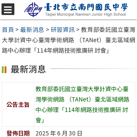
跳
至
選
單
主
首頁
>
最新消息
>
研習資訊
>
教育部委託國立臺灣
要
大學計資中心臺灣學術網路 （TANet）臺北區域網
內
路中心辦理「114年網路技術推廣研 討會」
容
最新消息
區
教育部委託國立臺灣大學計資中心臺
灣學術網路 （TANet）臺北區域網路
公告主旨
中心辦理「114年網路技術推廣研 討
會」
發佈日期
2025 年 6 月 30 日