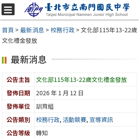
跳
至
選
單
主
首頁
>
最新消息
>
校務行政
>
文化部115年13-22歲
要
文化禮金發放
內
最新消息
容
區
公告主旨
文化部115年13-22歲文化禮金發放
發佈日期
2026 年 1 月 12 日
發佈單位
訓育組
公告類別
校務行政
,
活動競賽
,
宣導資訊
公告等級
轉知