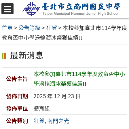
跳
至
選
單
主
首頁
>
公告等級
>
狂賀
>
本校參加臺北市114學年度
要
教育盃中小學滑輪溜冰榮獲佳績!!
內
最新消息
容
區
本校參加臺北市114學年度教育盃中小
公告主旨
學滑輪溜冰榮獲佳績!!
發佈日期
2025 年 12 月 23 日
發佈單位
體育組
公告類別
狂賀
,
南門之光