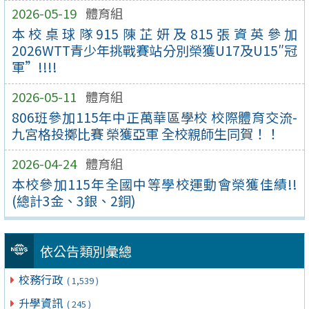
2026-05-19
體育組
本校桌球隊915陳芷妍及815張資英參加
2026WTT青少年挑戰賽站分別榮獲U17及U15″冠
軍”!!!!
2026-05-11
體育組
806班參加115年中正萬華區學校 校際體育交流-
九宮格投擲比賽 榮獲亞軍 全校親師生同賀！！
2026-04-24
體育組
本校參加115年全國中等學校運動會榮獲佳績!!
(總計3金、3銀、2銅)
依公告類別彙總
校務行政
( 1,539 )
升學資訊
( 245 )