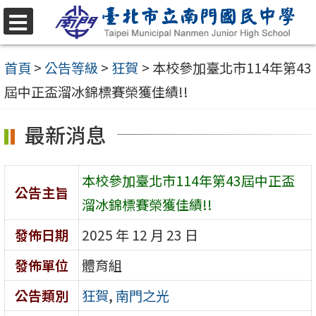
跳
至
選
單
主
首頁
>
公告等級
>
狂賀
>
本校參加臺北市114年第43
要
屆中正盃溜冰錦標賽榮獲佳績!!
內
最新消息
容
區
本校參加臺北市114年第43屆中正盃
公告主旨
溜冰錦標賽榮獲佳績!!
發佈日期
2025 年 12 月 23 日
發佈單位
體育組
公告類別
狂賀
,
南門之光