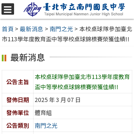
跳
至
選
單
主
首頁
>
最新消息
>
南門之光
>
本校桌球隊參加臺北
要
市113學年度教育盃中等學校桌球錦標賽榮獲佳績!!
內
最新消息
容
區
本校桌球隊參加臺北市113學年度教育
公告主旨
盃中等學校桌球錦標賽榮獲佳績!!
發佈日期
2025 年 3 月 07 日
發佈單位
體育組
公告類別
南門之光