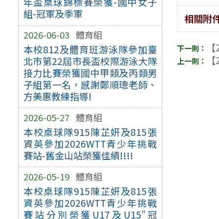
年盃桌球錦標賽榮獲-國中女子
組-冠軍及季軍
相關附
2026-06-03
體育組
【2
本校812及體育班游泳隊參加臺
【2
北市第22屆市長盃校際游泳大隊
接力比賽榮獲國中甲類及丙類男
子組第一名，感謝鄭順璁老師、
方美惠教練指導!
2026-05-27
體育組
本校桌球隊915陳芷妍及815張
資英參加2026WTT青少年挑戰
賽站-舊金山站榮獲佳績!!!!
2026-05-19
體育組
本校桌球隊915陳芷妍及815張
資英參加2026WTT青少年挑戰
賽站分別榮獲U17及U15″冠