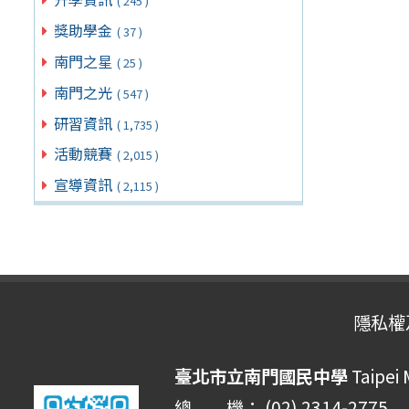
( 245 )
獎助學金
( 37 )
南門之星
( 25 )
南門之光
( 547 )
研習資訊
( 1,735 )
活動競賽
( 2,015 )
宣導資訊
( 2,115 )
隱私權
臺北市立南門國民中學
Taipei
總 機： (02) 2314-2775