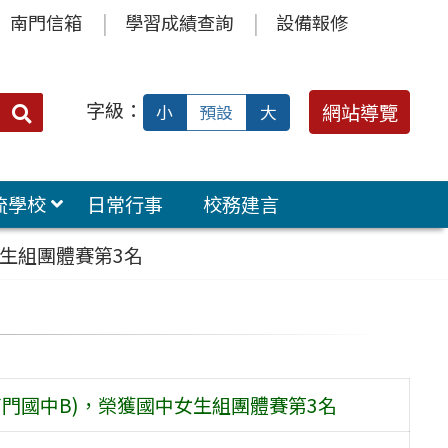
南門信箱
學習成績查詢
設備報修
字級：
送出
網站導覽
小
預設
大
搜
尋：
流學校
日常行事
校務建言
女生組團體賽第3名
南門國中B)，榮獲國中女生組團體賽第3名