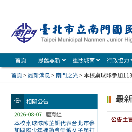
跳
至
主
要
內
容
首頁
思舊鼎新
重熙城南
行政協力
區
首頁
>
最新消息
>
南門之光
>
本校桌球隊參加11
最
相關公告
2026-08-07
體育組
公告主
本校桌球隊陳芷妍代表台北市參
加國際少年運動會榮獲女子單打