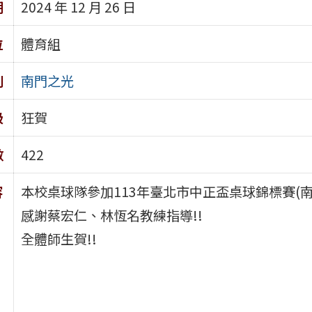
期
2024 年 12 月 26 日
位
體育組
別
南門之光
級
狂賀
數
422
容
本校桌球隊參加113年臺北市中正盃桌球錦標賽(南
感謝蔡宏仁、林恆名教練指導!!
全體師生賀!!