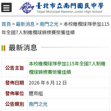
跳
至
選
單
主
首頁
>
最新消息
>
南門之光
>
本校橄欖球隊參加115
要
年全國7人制橄欖球錦標賽榮獲佳績
內
最新消息
容
區
本校橄欖球隊參加115年全國7人制橄
公告主旨
欖球錦標賽榮獲佳績
發佈日期
2026 年 6 月 12 日
發佈單位
體育組
公告類別
南門之光