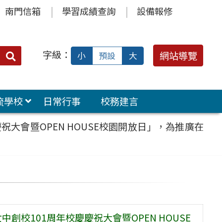
南門信箱
學習成績查詢
設備報修
字級：
送出
網站導覽
小
預設
大
搜
尋：
流學校
日常行事
校務建言
祝大會暨OPEN HOUSE校園開放日」，為推廣在
中創校101周年校慶慶祝大會暨OPEN HOUSE