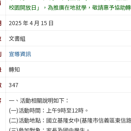
旨
校園開放日」，為推廣在地就學，敬請惠予協助轉
期
2025 年 4 月 15 日
位
文書組
別
宣導資訊
級
轉知
數
347
容
一、活動相關說明如下：
(一)活動時間：上午9時至12時。
(二)活動地點：國立基隆女中(基隆市信義區東信路3
(三)參加對象：家長及國中學生。