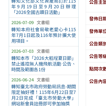
轉知文化部文化資產局訂於115
公告主
年9月19日至9月20日辦理
「2026全國古蹟日活動」
發佈日
2026-07-09
文書組
轉知本府社會局敬老愛心卡115
發佈單
年7月1日起及116年預計擴大使
用項目。
公告類
2026-07-03
文書組
公告等
轉知本市「2026大稻埕夏日節」
禁止遙控無人機飛航活動 公告、
點閱次
時間及範圍各1份
2026-06-24
文書組
公告內
轉知臺北市政府勞動局訊息-期間
限定抽好禮！115年6月22日至7
月2日完成「臺北市勞動大學」
網站新會員註冊即可參加抽獎