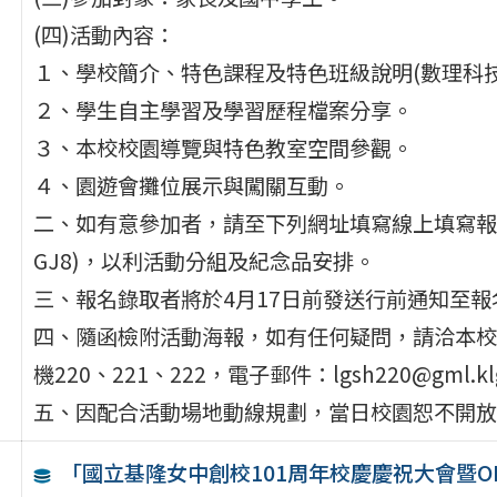
(四)活動內容：
１、學校簡介、特色課程及特色班級說明(數理科技
２、學生自主學習及學習歷程檔案分享。
３、本校校園導覽與特色教室空間參觀。
４、園遊會攤位展示與闖關互動。
二、如有意參加者，請至下列網址填寫線上填寫報名表(http
GJ8)，以利活動分組及紀念品安排。
三、報名錄取者將於4月17日前發送行前通知至
四、隨函檢附活動海報，如有任何疑問，請洽本校教務處
機220、221、222，電子郵件：lgsh220@gml.klgs
五、因配合活動場地動線規劃，當日校園恕不開放
「國立基隆女中創校101周年校慶慶祝大會暨OP