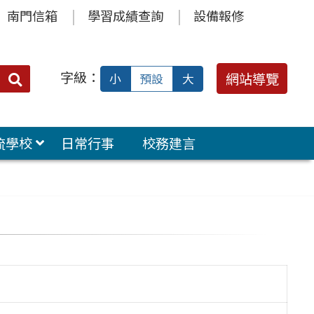
南門信箱
學習成績查詢
設備報修
字級：
送出
網站導覽
小
預設
大
搜
尋：
流學校
日常行事
校務建言