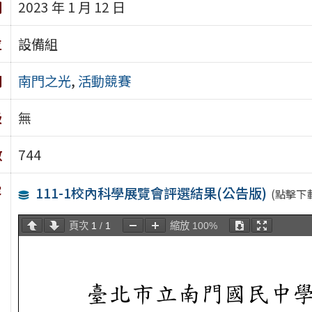
期
2023 年 1 月 12 日
位
設備組
別
南門之光
,
活動競賽
級
無
數
744
容
111-1校內科學展覽會評選結果(公告版)
(點擊下
頁次
1
/
1
縮放
100%