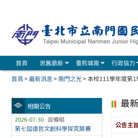
跳
至
主
要
內
容
首頁
思舊鼎新
重熙城南
行政協力
區
首頁
>
最新消息
>
南門之光
>
本校111學年度第
最
相關公告
2026-07-30
設備組
公告主
第七屆遠哲文創科學探究競賽