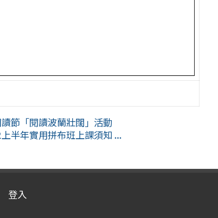
閱讀節「閱讀波蘭壯闊」活動
上半年實用拼布班上課須知 ...
登入