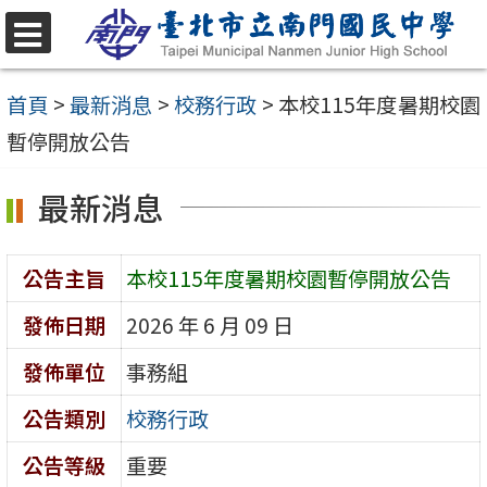
跳
至
選
單
主
首頁
>
最新消息
>
校務行政
>
本校115年度暑期校園
要
暫停開放公告
內
最新消息
容
區
公告主旨
本校115年度暑期校園暫停開放公告
發佈日期
2026 年 6 月 09 日
發佈單位
事務組
公告類別
校務行政
公告等級
重要