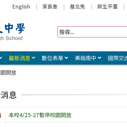
English
家長會
基北免
新生平臺
最新消息
數位表單
美哉南中
國際交
校園開放
新消息
旨
本校4/25-27暫停校園開放