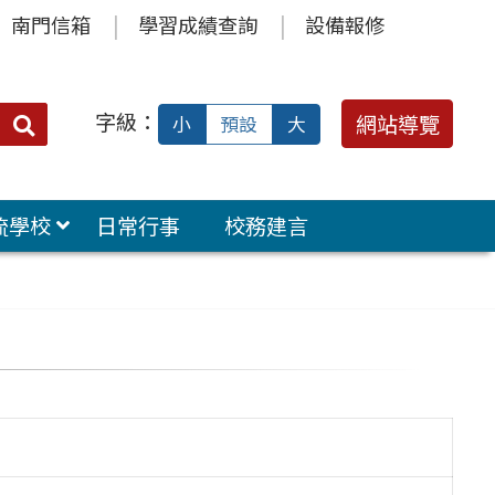
南門信箱
學習成績查詢
設備報修
字級：
送出
網站導覽
小
預設
大
搜
尋：
流學校
日常行事
校務建言