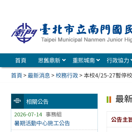
跳
至
主
要
內
容
首頁
思舊鼎新
重熙城南
行政協力
區
首頁
>
最新消息
>
校務行政
>
本校4/25-27暫停
最
相關公告
2026-07-14
事務組
公告主
暑期活動中心施工公告