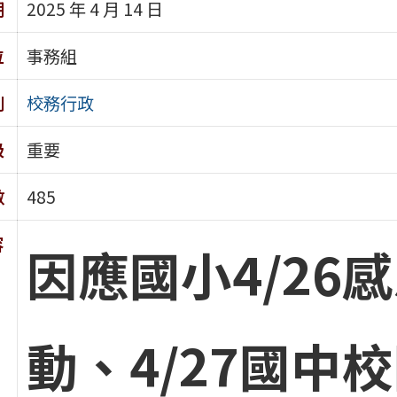
期
2025 年 4 月 14 日
位
事務組
別
校務行政
級
重要
數
485
容
因應國小4/26
動、4/27國中