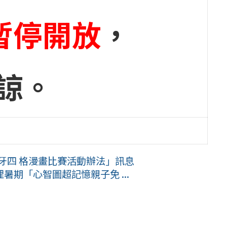
園暫停開放
，
諒。
顧牙四 格漫畫比賽活動辦法」訊息
期「心智圖超記憶親子免 ...