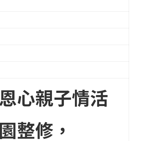
感恩心親子情活
校園整修，