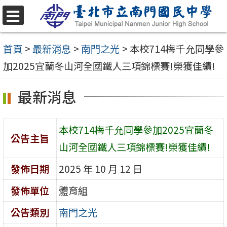
跳
至
選
單
主
首頁
>
最新消息
>
南門之光
>
本校714梅千允同學參
要
加2025宜蘭冬山河全國鐵人三項錦標賽!榮獲佳績!
內
最新消息
容
區
本校714梅千允同學參加2025宜蘭冬
公告主旨
山河全國鐵人三項錦標賽!榮獲佳績!
發佈日期
2025 年 10 月 12 日
發佈單位
體育組
公告類別
南門之光