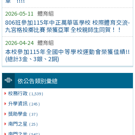
軍”!!!!
2026-05-11
體育組
806班參加115年中正萬華區學校 校際體育交流-
九宮格投擲比賽 榮獲亞軍 全校親師生同賀！！
2026-04-24
體育組
本校參加115年全國中等學校運動會榮獲佳績!!
(總計3金、3銀、2銅)
依公告類別彙總
校務行政
( 1,539 )
升學資訊
( 245 )
獎助學金
( 37 )
南門之星
( 25 )
南門之光
( 547 )