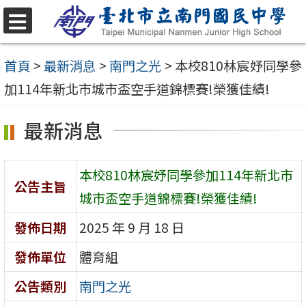
跳
至
選
單
主
首頁
>
最新消息
>
南門之光
>
本校810林宸妤同學參
要
加114年新北市城市盃空手道錦標賽!榮獲佳績!
內
最新消息
容
區
本校810林宸妤同學參加114年新北市
公告主旨
城市盃空手道錦標賽!榮獲佳績!
發佈日期
2025 年 9 月 18 日
發佈單位
體育組
公告類別
南門之光