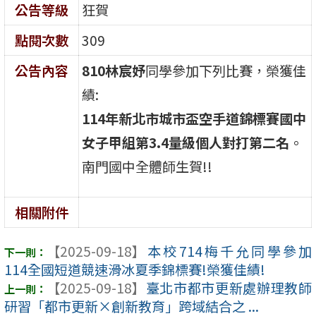
公告等級
狂賀
點閱次數
309
公告內容
810林宸妤
同學參加下列比賽，榮獲佳
績:
114年新北市城市盃空手道錦標賽國中
女子甲組第3.4量級個人對打第二名
。
南門國中全體師生賀!!
相關附件
【2025-09-18】
本校714梅千允同學參加
114全國短道競速滑冰夏季錦標賽!榮獲佳績!
【2025-09-18】
臺北市都市更新處辦理教師
研習「都市更新×創新教育」跨域結合之 ...