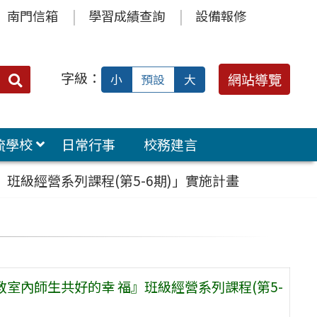
南門信箱
學習成績查詢
設備報修
字級：
送出
網站導覽
小
預設
大
搜
尋：
流學校
日常行事
校務建言
班級經營系列課程(第5-6期)」實施計畫
教室內師生共好的幸 福』班級經營系列課程(第5-