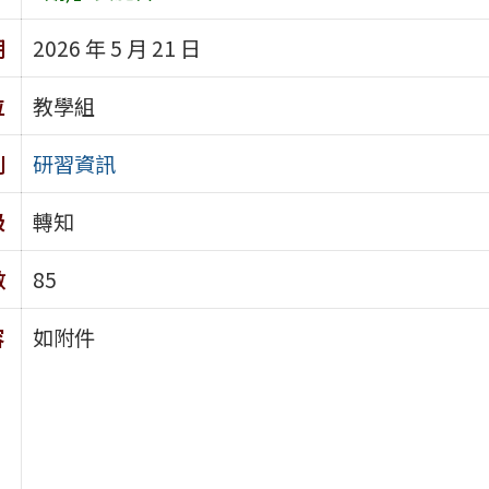
期
2026 年 5 月 21 日
位
教學組
別
研習資訊
級
轉知
數
85
容
如附件