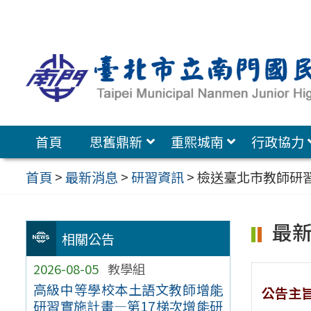
跳
至
主
要
內
容
首頁
思舊鼎新
重熙城南
行政協力
區
首頁
>
最新消息
>
研習資訊
>
檢送臺北市教師研習
最
相關公告
2026-08-05
教學組
高級中等學校本土語文教師增能
公告主
研習實施計畫—第17梯次增能研