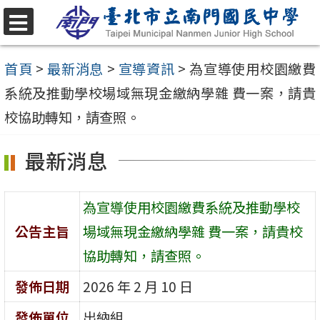
跳
至
選
單
主
首頁
>
最新消息
>
宣導資訊
>
為宣導使用校園繳費
要
系統及推動學校場域無現金繳納學雜 費一案，請貴
內
校協助轉知，請查照。
容
最新消息
區
為宣導使用校園繳費系統及推動學校
公告主旨
場域無現金繳納學雜 費一案，請貴校
協助轉知，請查照。
發佈日期
2026 年 2 月 10 日
發佈單位
出納組