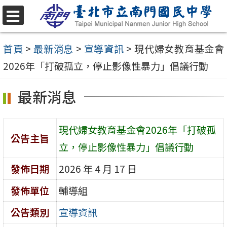
跳
至
選
單
主
首頁
>
最新消息
>
宣導資訊
>
現代婦女教育基金會
要
2026年「打破孤立，停止影像性暴力」倡議行動
內
最新消息
容
區
現代婦女教育基金會2026年「打破孤
公告主旨
立，停止影像性暴力」倡議行動
發佈日期
2026 年 4 月 17 日
發佈單位
輔導組
公告類別
宣導資訊