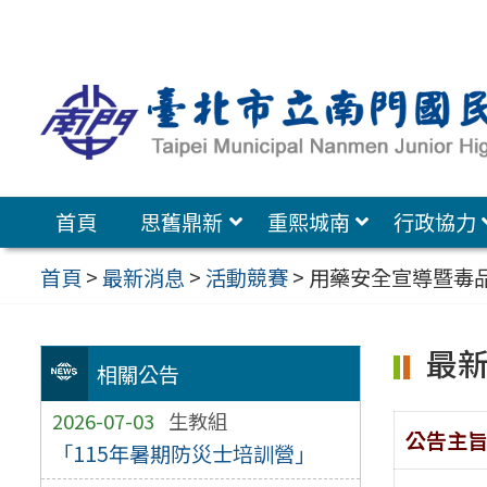
跳
至
主
要
內
容
首頁
思舊鼎新
重熙城南
行政協力
區
首頁
>
最新消息
>
活動競賽
>
用藥安全宣導暨毒
最
相關公告
2026-07-03
生教組
公告主
「115年暑期防災士培訓營」