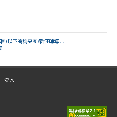
(以下簡稱央團)新任輔導 ...
畫
登入