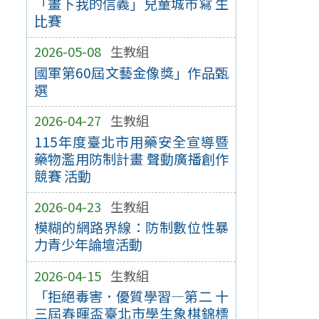
「畫下我的信義」兒童城市寫 生
比賽
2026-05-08
生教組
國軍第60屆文藝金像獎」作品甄
選
2026-04-27
生教組
115年度臺北市用藥安全宣導暨
藥物濫用防制計畫 聲動廣播創作
競賽 活動
2026-04-23
生教組
模糊的網路界線：防制數位性暴
力青少年論壇活動
2026-04-15
生教組
「拒絕毒害．優質學習—第二 十
三屆春暉盃臺北市學生象棋錦標