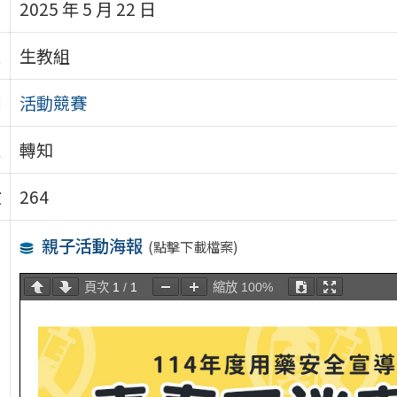
期
2025 年 5 月 22 日
位
生教組
別
活動競賽
級
轉知
數
264
容
親子活動海報
(點擊下載檔案)
頁次
1
/
1
縮放
100%