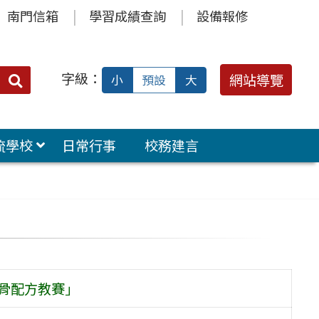
南門信箱
學習成績查詢
設備報修
字級：
送出
網站導覽
小
預設
大
搜
尋：
流學校
日常行事
校務建言
骨配方教賽」