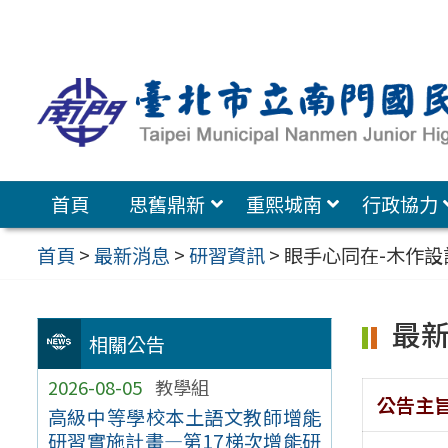
跳
至
主
要
內
容
首頁
思舊鼎新
重熙城南
行政協力
區
首頁
>
最新消息
>
研習資訊
>
眼手心同在-木作設
最
相關公告
2026-08-05
教學組
公告主
高級中等學校本土語文教師增能
研習實施計畫—第17梯次增能研