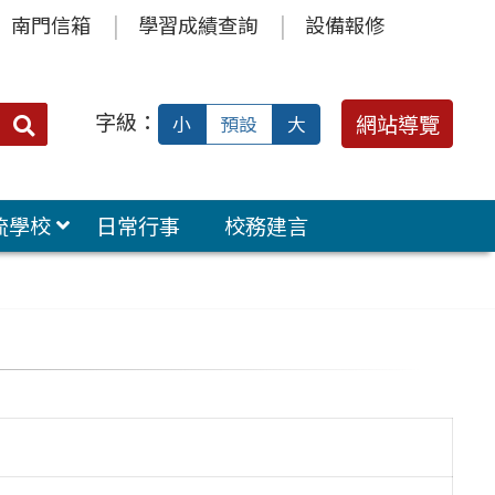
南門信箱
學習成績查詢
設備報修
字級：
送出
網站導覽
小
預設
大
搜
尋：
流學校
日常行事
校務建言