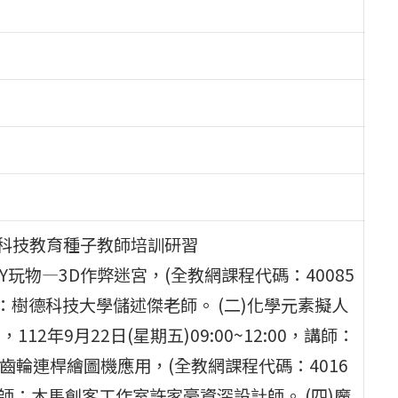
期科技教育種子教師培訓研習
Y玩物—3D作弊迷宮，(全教網課程代碼：40085
00，講師：樹德科技大學儲述傑老師。 (二)化學元素擬人
112年9月22日(星期五)09:00~12:00，講師：
齒輪連桿繪圖機應用，(全教網課程代碼：4016
:00，講師：木馬創客工作室許家豪資深設計師。 (四)魔