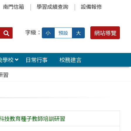
南門信箱
學習成績查詢
設備報修
字級：
送出
網站導覽
小
預設
大
搜
尋：
流學校
日常行事
校務建言
研習
期科技教育種子教師培訓研習