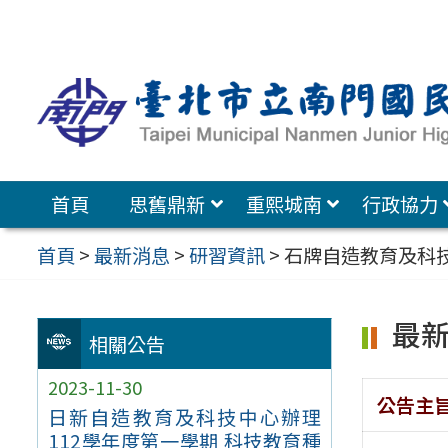
跳
至
主
要
內
容
首頁
思舊鼎新
重熙城南
行政協力
區
首頁
>
最新消息
>
研習資訊
>
石牌自造教育及科
最
相關公告
2023-11-30
公告主
日新自造教育及科技中心辦理
112學年度第一學期 科技教育種