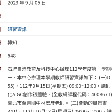
期
2023 年 9 月 05 日
位
別
研習資訊
級
轉知
數
648
容
石牌自造教育及科技中心辦理112學年度第一學
一、本中心辦理本學期教師研習資訊如下： (一)DI
55)，112年9月15日(星期五) 09:00~12:
化AIGC創作初體驗，(全教網課程代碼：4008671)，
臺北市至善國中林宏彥老師。 (三)會動的風景畫－
341)，112年10月13日(星期五) 09:00~12