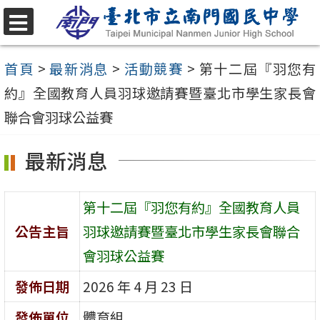
跳
至
選
單
主
首頁
>
最新消息
>
活動競賽
>
第十二屆『羽您有
要
約』全國教育人員羽球邀請賽暨臺北市學生家長會
內
聯合會羽球公益賽
容
最新消息
區
第十二屆『羽您有約』全國教育人員
公告主旨
羽球邀請賽暨臺北市學生家長會聯合
會羽球公益賽
發佈日期
2026 年 4 月 23 日
發佈單位
體育組