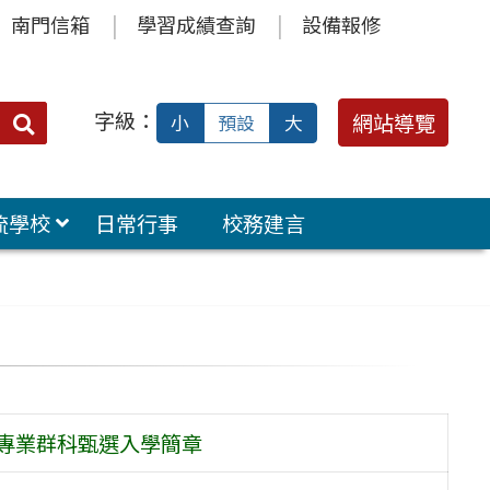
南門信箱
學習成績查詢
設備報修
字級：
送出
網站導覽
小
預設
大
搜
尋：
流學校
日常行事
校務建言
生專業群科甄選入學簡章