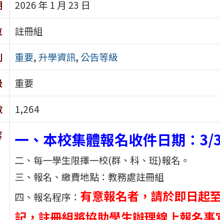
期
2026 年 1 月 23 日
位
註冊組
別
重要
,
升學資訊
,
公告等級
級
重要
數
1,264
容
一、本校集體報名收件日期：3/3(
二、每一學生限擇一校(群、科、班)報名。
三、報名、繳費地點：教務處註冊組
有意報名者，請於即日起至2
四、報名程序：
記，註冊組將協助學生辦理線上報名事