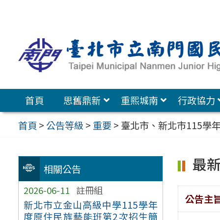
跳
至
主
要
內
容
首頁
思舊鼎新
重熙城南
行政協力
區
首頁
>
公告等級
>
重要
>
臺北市、新北市115學
最
相關公告
2026-06-11
註冊組
公告主
新北市立金山高級中學115學年
度原住民族藝能班第2次招生簡