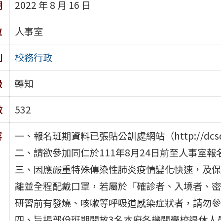
期
2022 年 8 月 16 日
位
人事室
別
校務行政
級
轉知
數
532
容
一、報名班期資料已張貼公訓處網站（http://dcsd.
二、請欲參加同仁於111年8月24日前至人事室報
三、因應嚴重特殊傳染性肺炎疫情變化快速，及保
離並全程配戴口罩，若屬於「確診者、入境者、密
研習前有發燒、咳嗽等呼吸道感染症狀者，請勿參
四、旨揭部份班期開放3名本府各機關學校退休人