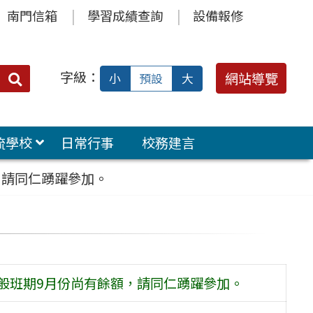
南門信箱
學習成績查詢
設備報修
字級：
送出
網站導覽
小
預設
大
搜
尋：
流學校
日常行事
校務建言
，請同仁踴躍參加。
一般班期9月份尚有餘額，請同仁踴躍參加。