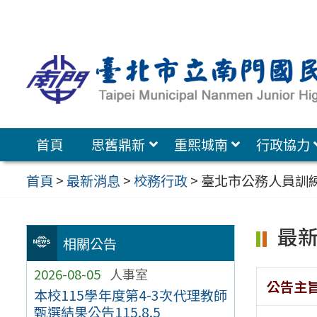
跳
至
主
要
內
容
首頁
思舊鼎新
重熙城南
行政協力
區
首頁
>
最新消息
>
校務行政
>
臺北市公務人員訓
最
相關公告
2026-08-05
人事室
公告主
本校115學年度第4-3次代理教師
甄選結果公告115.8.5