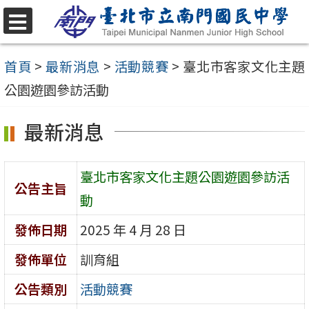
跳
至
選
單
主
首頁
>
最新消息
>
活動競賽
>
臺北市客家文化主題
要
公園遊園參訪活動
內
最新消息
容
區
臺北市客家文化主題公園遊園參訪活
公告主旨
動
發佈日期
2025 年 4 月 28 日
發佈單位
訓育組
公告類別
活動競賽