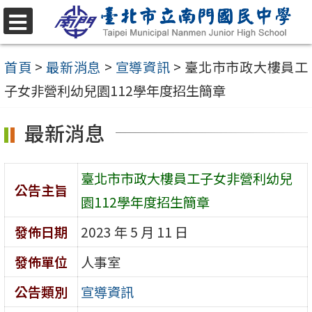
跳
至
選
單
主
首頁
>
最新消息
>
宣導資訊
>
臺北市市政大樓員工
要
子女非營利幼兒園112學年度招生簡章
內
最新消息
容
區
臺北市市政大樓員工子女非營利幼兒
公告主旨
園112學年度招生簡章
發佈日期
2023 年 5 月 11 日
發佈單位
人事室
公告類別
宣導資訊