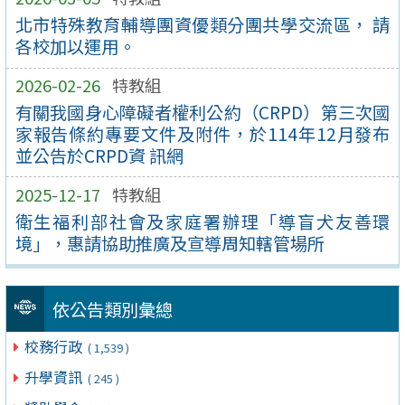
北市特殊教育輔導團資優類分團共學交流區， 請
各校加以運用。
2026-02-26
特教組
有關我國身心障礙者權利公約（CRPD）第三次國
家報告條約專要文件及附件，於114年12月發布
並公告於CRPD資 訊網
2025-12-17
特教組
衛生福利部社會及家庭署辦理「導盲犬友善環
境」，惠請協助推廣及宣導周知轄管場所
依公告類別彙總
校務行政
( 1,539 )
升學資訊
( 245 )