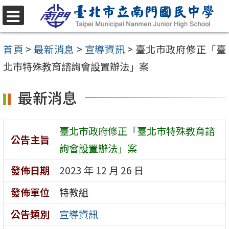
跳
至
選
單
主
首頁
>
最新消息
>
宣導資訊
>
臺北市政府修正「臺
要
北市特殊教育諮詢會設置辦法」案
內
最新消息
容
區
臺北市政府修正「臺北市特殊教育諮
公告主旨
詢會設置辦法」案
發佈日期
2023 年 12 月 26 日
發佈單位
特教組
公告類別
宣導資訊