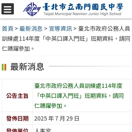
跳
至
選
單
主
首頁
>
最新消息
>
宣導資訊
>
臺北市政府公務人員
要
訓練處114年度「中英口譯入門班」班期資料，請同
內
仁踴躍參加。
容
最新消息
區
臺北市政府公務人員訓練處114年度
公告主旨
「中英口譯入門班」班期資料，請同
仁踴躍參加。
發佈日期
2025 年 7 月 29 日
發佈單位
人事室