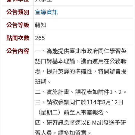
公告類別
宣導資訊
公告等級
轉知
點閱次數
265
公告內容
一、為能提供臺北市政府同仁學習英
語口譯基本理論，進而運用在公務職
場，提升英譯的準確性，特開辦旨揭
班期。
二、實施計畫、課程表如附件1、2。
三、請欲參訓同仁於114年8月12日
（星期二）前至人事室報名。
四、研習訊息將逕以E-Mail發送予研
習人員，請多加留意。