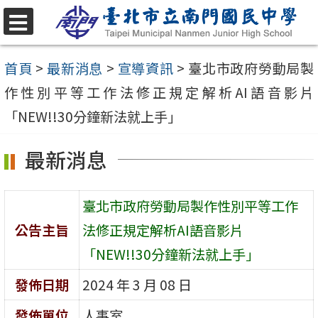
跳
至
選
單
主
首頁
>
最新消息
>
宣導資訊
>
臺北市政府勞動局製
要
作性別平等工作法修正規定解析AI語音影片
內
「NEW!!30分鐘新法就上手」
容
最新消息
區
臺北市政府勞動局製作性別平等工作
公告主旨
法修正規定解析AI語音影片
「NEW!!30分鐘新法就上手」
發佈日期
2024 年 3 月 08 日
發佈單位
人事室