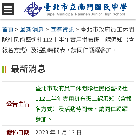
跳
至
選
單
主
首頁
>
最新消息
>
宣導資訊
>
臺北市政府員工休閒
要
隊社民俗藝術社112上半年實用拼布班上課須知（含
內
報名方式）及活動時間表，請同仁踴躍參加。
容
最新消息
區
臺北市政府員工休閒隊社民俗藝術社
112上半年實用拼布班上課須知（含報
公告主旨
名方式）及活動時間表，請同仁踴躍
參加。
發佈日期
2023 年 1 月 12 日