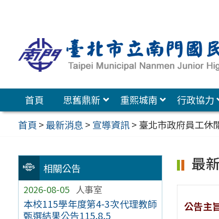
跳
至
主
要
內
容
首頁
思舊鼎新
重熙城南
行政協力
區
首頁
>
最新消息
>
宣導資訊
>
臺北市政府員工休
最
相關公告
2026-08-05
人事室
本校115學年度第4-3次代理教師
公告主
甄選結果公告115.8.5