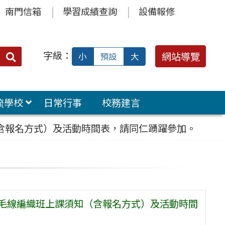
南門信箱
學習成績查詢
設備報修
字級：
送出
網站導覽
小
預設
大
搜
尋：
流學校
日常行事
校務建言
（含報名方式）及活動時間表，請同仁踴躍參加。
年毛線編織班上課須知（含報名方式）及活動時間