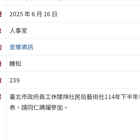
期
2025 年 6 月 16 日
位
人事室
別
宣導資訊
級
轉知
數
239
容
臺北市政府員工休閒隊社民俗藝術社114年下半
表，請同仁踴躍參加。