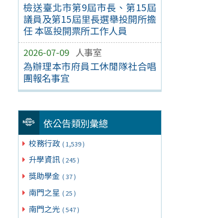
檢送臺北市第9屆市長、第15屆
議員及第15屆里長選舉投開所擔
任 本區投開票所工作人員
2026-07-09
人事室
為辦理本市府員工休閒隊社合唱
團報名事宜
依公告類別彙總
校務行政
( 1,539 )
升學資訊
( 245 )
獎助學金
( 37 )
南門之星
( 25 )
南門之光
( 547 )