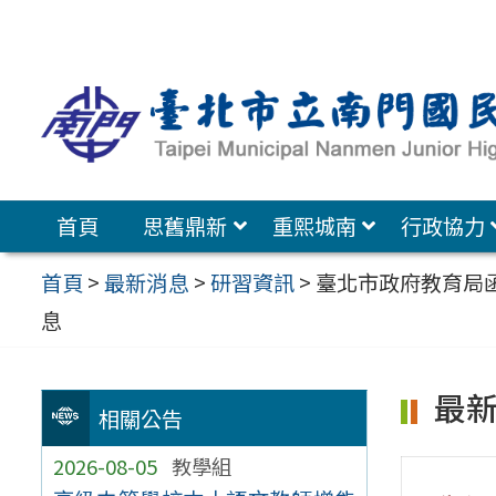
跳
至
主
要
內
容
首頁
思舊鼎新
重熙城南
行政協力
區
首頁
>
最新消息
>
研習資訊
>
臺北市政府教育局
息
最
相關公告
2026-08-05
教學組