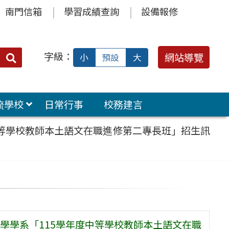
南門信箱
學習成績查詢
設備報修
字級：
送出
網站導覽
小
預設
大
搜
尋：
流學校
日常行事
校務建言
中等學校教師本土語文在職進修第二專長班」招生訊
學學系「115學年度中等學校教師本土語文在職