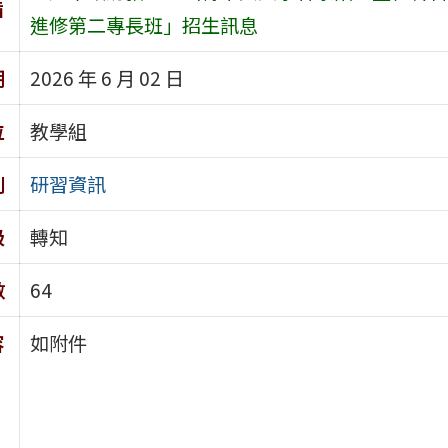
旨
進修第二專長班」招生訊息
期
2026 年 6 月 02 日
位
教學組
別
研習資訊
級
轉知
數
64
容
如附件