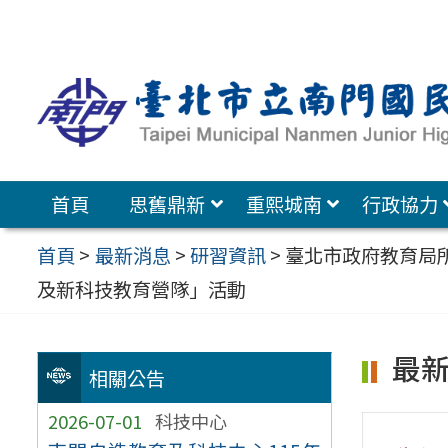
跳
至
主
要
內
容
首頁
思舊鼎新
重熙城南
行政協力
區
首頁
>
最新消息
>
研習資訊
>
臺北市政府教育局所
及新科技教育營隊」活動
最
相關公告
2026-07-01
科技中心