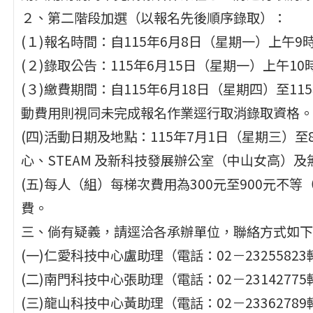
２、第二階段加選（以報名先後順序錄取）：
(１)報名時間：自115年6月8日（星期一）上午9
(２)錄取公告：115年6月15日（星期一）上午
(３)繳費期間：自115年6月18日（星期四）至1
動費用則視同未完成報名作業逕行取消錄取資格。
(四)活動日期及地點：115年7月1日（星期三）至
心、STEAM 及新科技發展辦公室（中山女高）
(五)每人（組）每梯次費用為300元至900元不
費。
三、倘有疑義，請逕洽各承辦單位，聯絡方式如下
(一)仁愛科技中心盧助理（電話：02－23255823
(二)南門科技中心張助理（電話：02－23142775
(三)龍山科技中心黃助理（電話：02－23362789