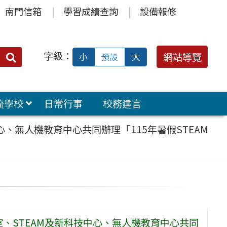
南門信箱
學習成績查詢
設備報修
字級：
送出
網站導覽
小
預設
大
搜
尋：
流學校
日常行事
校務建言
心、無人機教育中心共同辦理「115年暑假STEAM
室、STEAM及新科技中心、無人機教育中心共同