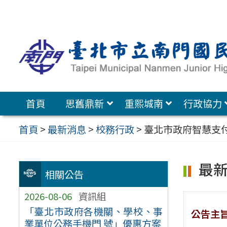
跳
至
主
要
內
容
首頁
思舊鼎新
重熙城南
行政協力
區
首頁
>
最新消息
>
校務行政
>
臺北市政府智慧支付平
最
相關公告
2026-08-06
資訊組
「臺北市政府各機關、學校、事
公告主
業單位公務手機門 號」優惠方案