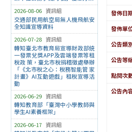
2026-08-06
資訊組
發佈日
交通部民用航空局無人機飛航安
全知識宣導資料
發佈單
2026-07-28
資訊組
公告類
轉知臺北市教育局宣導財政部統
一發票兌獎APP及雲端發票等租
公告等
稅政 策，臺北市稅捐稽徵處舉辦
「《北市稅之心：稅務智能管 家
點閱次
計畫》AI互動遊戲」租稅宣導活
動
公告內
2026-06-29
資訊組
轉知教育部「臺灣中小學教師與
學生AI素養框架」
2026-06-17
資訊組