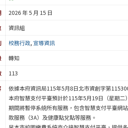
期
2026 年 5 月 15 日
位
資訊組
別
校務行政
,
宣導資訊
級
轉知
數
113
容
依據本府資訊局115年5月8日北市資創字第11530
本府智慧支付平臺預計於115年5月19日（星期
期間將暫停系統所有服務，包含智慧支付平臺網站
款服務（3A）及健康點兌點等服務。
另本市校園繳費系統亦介接智慧支付平臺，提供多