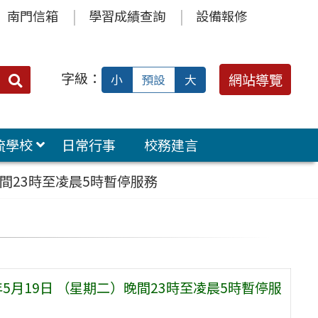
南門信箱
學習成績查詢
設備報修
字級：
送出
網站導覽
小
預設
大
搜
尋：
流學校
日常行事
校務建言
）晚間23時至凌晨5時暫停服務
5年5月19日 （星期二）晚間23時至凌晨5時暫停服