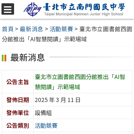
跳
至
選
單
主
首頁
>
最新消息
>
活動競賽
>
臺北市立圖書館西園
要
分館推出「AI智慧閱讀」示範場域
內
最新消息
容
區
臺北市立圖書館西園分館推出「AI智
公告主旨
慧閱讀」示範場域
發佈日期
2025 年 3 月 11 日
發佈單位
設備組
公告類別
活動競賽