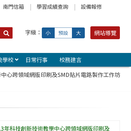
南門信箱
學習成績查詢
設備報修
字級：
送出
網站導覽
小
預設
大
搜
尋：
流學校
日常行事
校務建言
學中心跨領域網版印刷及SMD貼片電路製作工作坊
13年科技創新技術教學中心跨領域網版印刷及