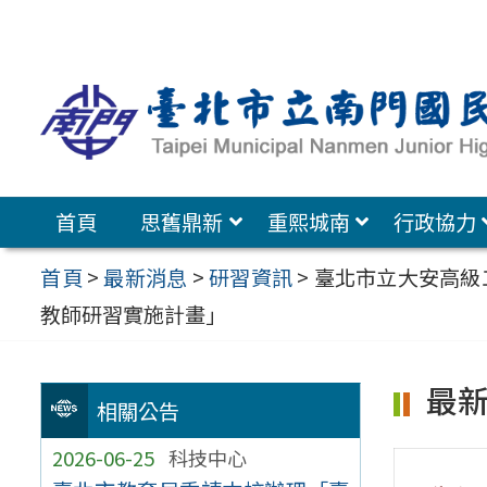
跳
至
主
要
內
容
首頁
思舊鼎新
重熙城南
行政協力
區
首頁
>
最新消息
>
研習資訊
>
臺北市立大安高級
教師研習實施計畫」
最
相關公告
2026-06-25
科技中心