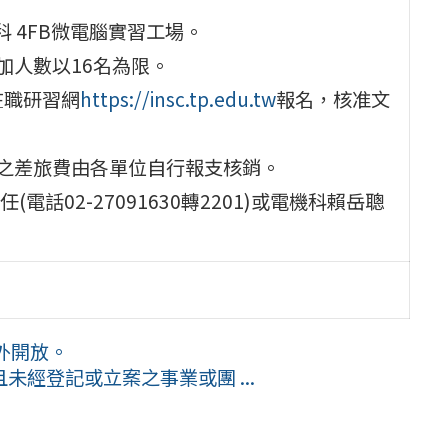
科 4FB微電腦實習工場。
加人數以16名為限。
在職研習網
https://insc.tp.edu.tw
報名，核准文
點之差旅費由各單位自行報支核銷。
02-27091630轉2201)或電機科賴岳聰
外開放。
經登記或立案之事業或團 ...