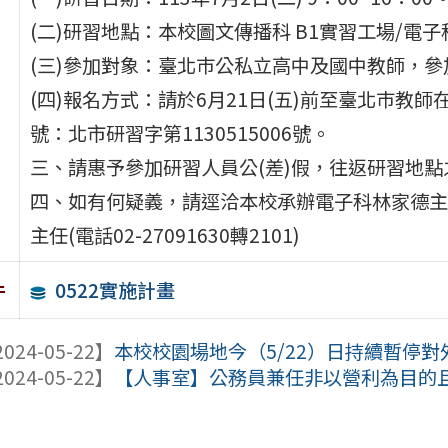
(二)研習地點：本校圖文傳播科 B1實習工場/電子
(三)參加對象：臺北巿公私立高中及國中教師，參
(四)報名方式：請於6月21日(五)前至臺北巿教師
號：北市研習字第1130515006號。
三、請惠予參加研習人員公(差)假，往返研習地
四、如有何疑義，請逕洽本校承辦電子科林家德主任(電話
主任(電話02-27091630轉2101)
0522實施計畫
件
024-05-22】
本校校園場地今（5/22）日持續暫停對
024-05-22】
【人事室】公務員兼任非以營利為目的且未