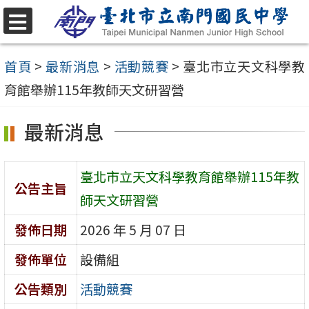
跳
至
選
單
主
首頁
>
最新消息
>
活動競賽
>
臺北市立天文科學教
要
育館舉辦115年教師天文研習營
內
最新消息
容
區
臺北市立天文科學教育館舉辦115年教
公告主旨
師天文研習營
發佈日期
2026 年 5 月 07 日
發佈單位
設備組
公告類別
活動競賽