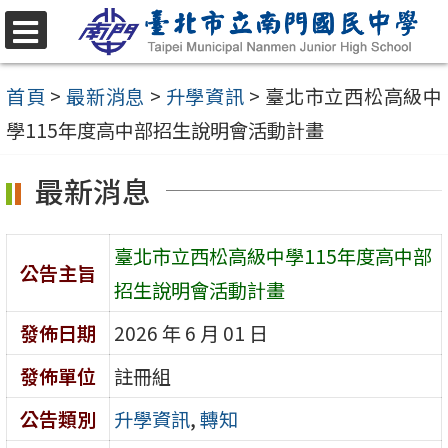
跳
至
選
單
主
首頁
>
最新消息
>
升學資訊
>
臺北市立西松高級中
要
學115年度高中部招生說明會活動計畫
內
最新消息
容
區
臺北市立西松高級中學115年度高中部
公告主旨
招生說明會活動計畫
發佈日期
2026 年 6 月 01 日
發佈單位
註冊組
公告類別
升學資訊
,
轉知