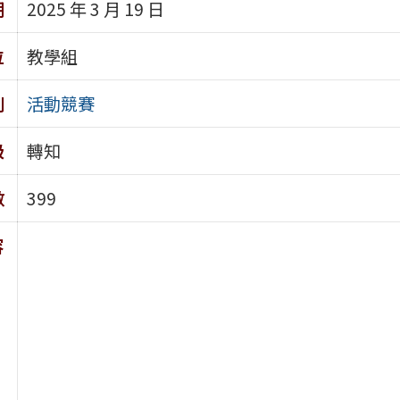
期
2025 年 3 月 19 日
位
教學組
別
活動競賽
級
轉知
數
399
容