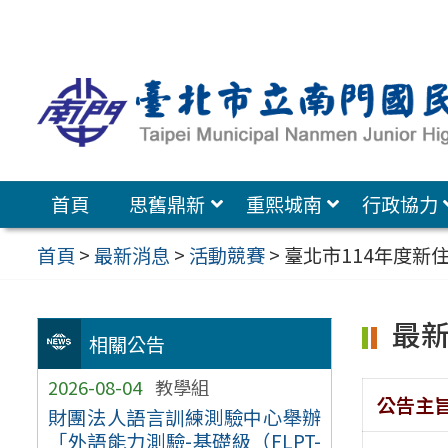
跳
至
主
要
內
容
首頁
思舊鼎新
重熙城南
行政協力
區
首頁
>
最新消息
>
活動競賽
>
臺北市114年度新
最
相關公告
2026-08-04
教學組
公告主
財團法人語言訓練測驗中心舉辦
「外語能力測驗-基礎級（FLPT-