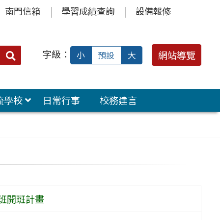
南門信箱
學習成績查詢
設備報修
字級：
送出
網站導覽
小
預設
大
搜
尋：
流學校
日常行事
校務建言
班開班計畫