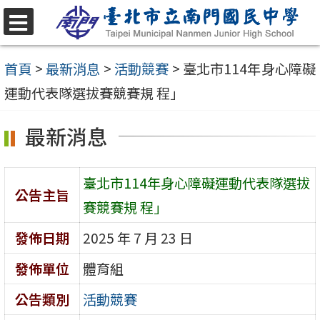
跳
至
選
單
主
首頁
>
最新消息
>
活動競賽
>
臺北市114年身心障礙
要
運動代表隊選拔賽競賽規 程」
內
最新消息
容
區
臺北市114年身心障礙運動代表隊選拔
公告主旨
賽競賽規 程」
發佈日期
2025 年 7 月 23 日
發佈單位
體育組
公告類別
活動競賽