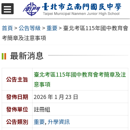
跳
至
選
單
主
首頁
>
公告等級
>
重要
>
臺北考區115年國中教育會
要
考簡章及注意事項
內
最新消息
容
區
臺北考區115年國中教育會考簡章及注
公告主旨
意事項
發佈日期
2026 年 1 月 23 日
發佈單位
註冊組
公告類別
重要
,
升學資訊