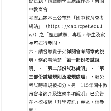
礎試題，請鼓勵學生踴躍作答。另國
中教育會
考歷屆題本已公布於「國中教育會考
網站」（https：//cap.rcpet.edu.t
w/）之「歷屆試題」專區，學生及家
長可逕行參閱。
六、請督導貴子弟
詳閱會考簡章的說
明
，務必看清楚「
第一部份考試說
明
」、「
第二部份試務說明
」、「
第
三部份試場規則及違規處理
」，避免
考試時違規被扣分。另「115年國中教
育會考簡介及違規事項說明」已公告
在本校校網「升學資訊」專區，請參
閱！