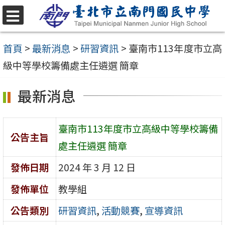
跳
至
選
單
主
首頁
>
最新消息
>
研習資訊
>
臺南市113年度市立高
要
級中等學校籌備處主任遴選 簡章
內
最新消息
容
區
臺南市113年度市立高級中等學校籌備
公告主旨
處主任遴選 簡章
發佈日期
2024 年 3 月 12 日
發佈單位
教學組
公告類別
研習資訊
,
活動競賽
,
宣導資訊