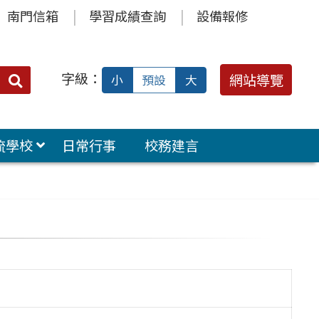
南門信箱
學習成績查詢
設備報修
字級：
送出
網站導覽
小
預設
大
搜
尋：
流學校
日常行事
校務建言