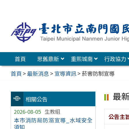
跳
至
主
要
內
容
首頁
思舊鼎新
重熙城南
行政協力
區
首頁
>
最新消息
>
宣導資訊
>
菸害防制宣導
最
相關公告
2026-08-05
生教組
公告主
本市消防局防溺宣導_水域安全
須知