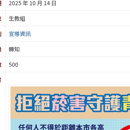
期
2025 年 10 月 14 日
位
生教組
別
宣導資訊
級
轉知
數
500
容