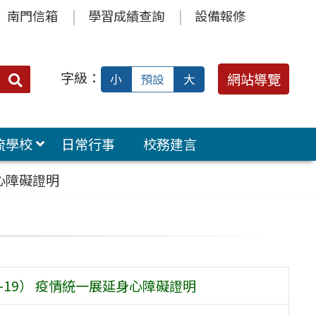
南門信箱
學習成績查詢
設備報修
字級：
送出
網站導覽
小
預設
大
搜
尋：
流學校
日常行事
校務建言
心障礙證明
-19） 疫情統一展延身心障礙證明