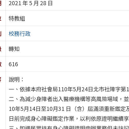
期
2021 年 5 月 28 日
位
特教組
別
校務行政
級
轉知
數
616
容
說明：
一、依據本府社會局110年5月24日北市社障字第11
二、為減少身障者出入醫療機構等高風險場域，並
10年5月14日至10月31 日（含）屆滿須重新鑑
日前完成身心障礙鑑定作業，以利依原證明繼續享
三、如遇民眾持有身心障礙證明申辦業務但未註記