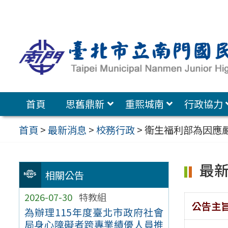
跳
至
主
要
內
容
首頁
思舊鼎新
重熙城南
行政協力
區
首頁
>
最新消息
>
校務行政
>
衛生福利部為因應嚴
最
相關公告
2026-07-30
特教組
公告主
為辦理115年度臺北市政府社會
局身心障礙者跨專業績優人員推