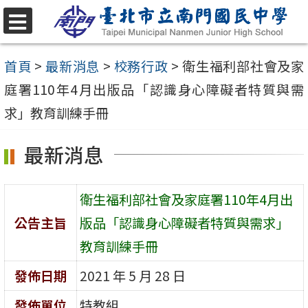
跳
至
選
單
主
首頁
>
最新消息
>
校務行政
>
衛生福利部社會及家
要
庭署110年4月出版品「認識身心障礙者特質與需
內
求」教育訓練手冊
容
最新消息
區
衛生福利部社會及家庭署110年4月出
公告主旨
版品「認識身心障礙者特質與需求」
教育訓練手冊
發佈日期
2021 年 5 月 28 日
發佈單位
特教組