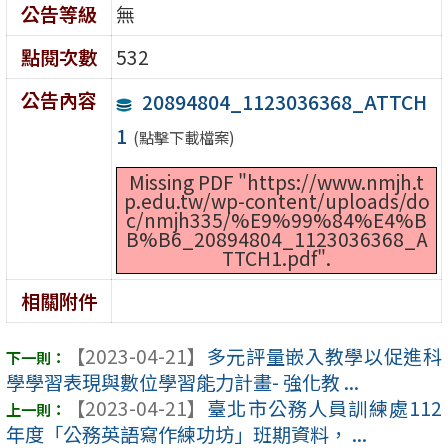
公告等級
無
點閱次數
532
公告內容
20894804_1123036368_ATTCH
1
(點擊下載檔案)
Missing PDF "https://www.nmjh.t
p.edu.tw/wp-content/uploads/do
c/nmjh335/%E9%99%84%E4%B
B%B6_20894804_1123036368_A
TTCH1.pdf".
相關附件
【2023-04-21】
多元評量嵌入教學以促進科
學學習表現與數位學習能力計畫- 強化教 ...
【2023-04-21】
臺北市公務人員訓練處112
年度「公務英語寫作練功坊」班期資料， ...