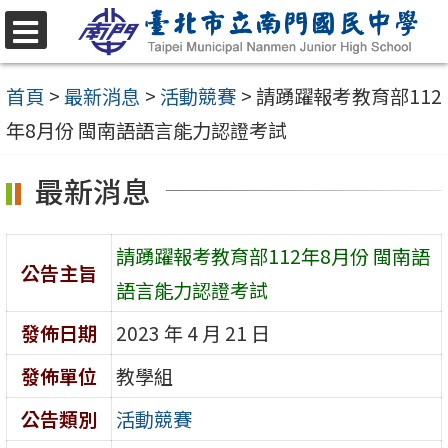
跳
至
選
單
主
首頁
>
最新消息
>
活動競賽
>
請踴躍報考教育部112
要
年8月份 閩南語語言能力認證考試
內
最新消息
容
區
請踴躍報考教育部112年8月份 閩南語
公告主旨
語言能力認證考試
發佈日期
2023 年 4 月 21 日
發佈單位
教學組
公告類別
活動競賽