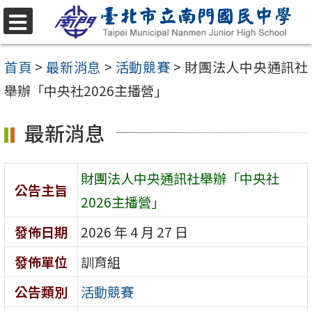
跳
至
選
單
主
首頁
>
最新消息
>
活動競賽
>
財團法人中央通訊社
要
舉辦「中央社2026主播營」
內
最新消息
容
區
財團法人中央通訊社舉辦「中央社
公告主旨
2026主播營」
發佈日期
2026 年 4 月 27 日
發佈單位
訓育組
公告類別
活動競賽