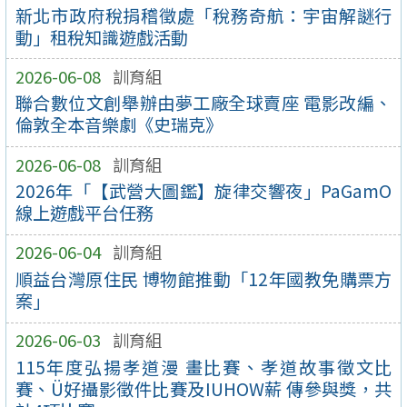
新北市政府稅捐稽徵處「稅務奇航：宇宙解謎行
動」租稅知識遊戲活動
2026-06-08
訓育組
聯合數位文創舉辦由夢工廠全球賣座 電影改編、
倫敦全本音樂劇《史瑞克》
2026-06-08
訓育組
2026年「【武營大圖鑑】旋律交響夜」PaGamO
線上遊戲平台任務
2026-06-04
訓育組
順益台灣原住民 博物館推動「12年國教免購票方
案」
2026-06-03
訓育組
115年度弘揚孝道漫 畫比賽、孝道故事徵文比
賽、Ü好攝影徵件比賽及IUHOW薪 傳參與獎，共