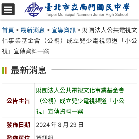
跳
至
選
單
主
首頁
>
最新消息
>
宣導資訊
>
財團法人公共電視文
要
化事業基金會（公視）成立兒少電視頻道「小公
內
視」宣傳資料一案
容
最新消息
區
財團法人公共電視文化事業基金會
公告主旨
（公視）成立兒少電視頻道「小公
視」宣傳資料一案
發佈日期
2024 年 8 月 29 日
發佈單位
資訊組