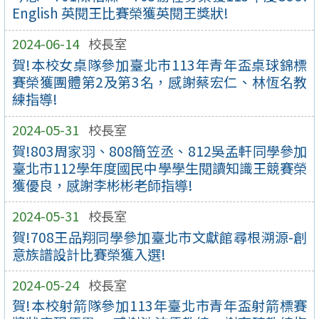
English 英閱王比賽榮獲英閱王獎狀!
2024-06-14
校長室
賀!本校女桌隊參加臺北市113年青年盃桌球錦標
賽榮獲團體第2及第3名，感謝蔡宏仁、林恆名教
練指導!
2024-05-31
校長室
賀!803周家羽、808簡笠丞、812吳孟軒同學參加
臺北市112學年度國民中學學生閱讀知識王競賽榮
獲優良，感謝李彬彬老師指導!
2024-05-31
校長室
賀!708王品翔同學參加臺北市文獻館尋根溯源-創
意族譜設計比賽榮獲入選!
2024-05-24
校長室
賀!本校射箭隊參加113年臺北市青年盃射箭標賽