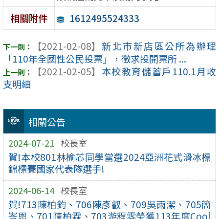
1612495524333
相關附件
【2021-02-08】
新北市新店區公所為辦理
「110年全國性公民投票」，徵求投開票所 ...
【2021-02-05】
本校教育儲蓄戶110.1月收
支明細
相關公告
2024-07-21
校長室
賀!本校801林榆芯同學當選2024亞洲花式滑冰標
錦標賽國家代表隊選手!
2024-06-14
校長室
賀!713陳柏鈞、706陳彥叡、709吳雨潔、705簡
岑恩、701陳柏霖、703游程雰榮獲113年度Cool