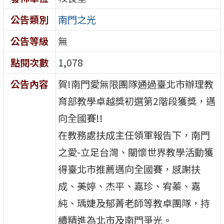
公告類別
南門之光
公告等級
無
點閱次數
1,078
公告內容
賀!南門愛無限團隊通過臺北市辦理教
育部教學卓越獎初選第2階段獲獎，邁
向全國賽!!
在教務處扶成主任領軍報告下，南門
之愛-立足台灣、關懷世界教學活動獲
得臺北市推薦邁向全國賽，感謝扶
成、美婷、杰平、嘉珍、宥蓁、嘉
純、瑀婕及郁菁老師等教卓團隊，持
續精進為北市及南門爭光。