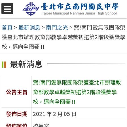
跳
至
選
單
主
首頁
>
最新消息
>
南門之光
>
賀!南門愛無限團隊榮
要
獲臺北市辦理教育部教學卓越獎初選第2階段獲獎學
內
校，邁向全國賽 !!
容
最新消息
區
賀!南門愛無限團隊榮獲臺北市辦理教
公告主旨
育部教學卓越獎初選第2階段獲獎學
校，邁向全國賽 !!
發佈日期
2021 年 2 月 05 日
發佈單位
校長室