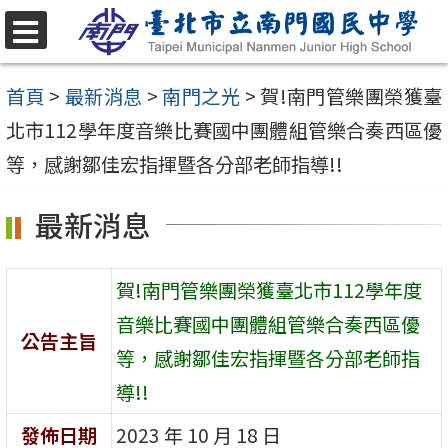
跳
至
選
單
主
首頁
>
最新消息
>
南門之光
>
賀!南門管樂團榮獲臺
要
北市112學年度音樂比賽國中團體組管樂合奏西區優
內
等，感謝鄒佳宏指揮暨各分部老師指導!!
容
最新消息
區
賀!南門管樂團榮獲臺北市112學年度
音樂比賽國中團體組管樂合奏西區優
公告主旨
等，感謝鄒佳宏指揮暨各分部老師指
導!!
發佈日期
2023 年 10 月 18 日