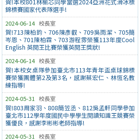
賀!本校801林榆芯同學當選2024亞洲花式滑冰標
錦標賽國家代表隊選手!
2024-06-14
校長室
賀!713陳柏鈞、706陳彥叡、709吳雨潔、705簡
岑恩、701陳柏霖、703游程雰榮獲113年度Cool
English 英閱王比賽榮獲英閱王獎狀!
2024-06-14
校長室
賀!本校女桌隊參加臺北市113年青年盃桌球錦標
賽榮獲團體第2及第3名，感謝蔡宏仁、林恆名教
練指導!
2024-05-31
校長室
賀!803周家羽、808簡笠丞、812吳孟軒同學參加
臺北市112學年度國民中學學生閱讀知識王競賽榮
獲優良，感謝李彬彬老師指導!
2024-05-31
校長室