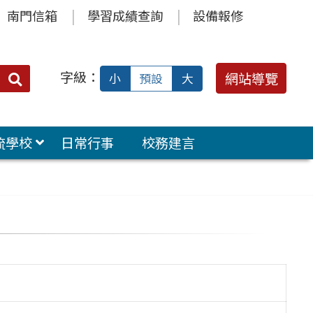
南門信箱
學習成績查詢
設備報修
字級：
送出
網站導覽
小
預設
大
搜
尋：
流學校
日常行事
校務建言