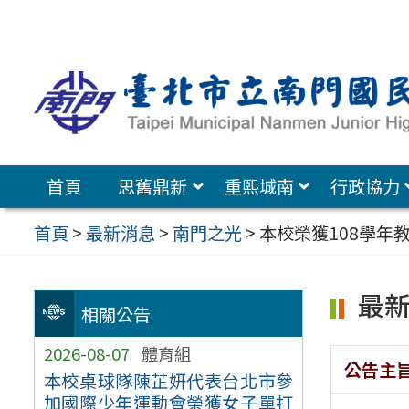
跳
至
主
要
內
容
首頁
思舊鼎新
重熙城南
行政協力
區
首頁
>
最新消息
>
南門之光
>
本校榮獲108學年
最
相關公告
2026-08-07
體育組
公告主
本校桌球隊陳芷妍代表台北市參
加國際少年運動會榮獲女子單打