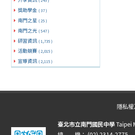
( 245 )
獎助學金
( 37 )
南門之星
( 25 )
南門之光
( 547 )
研習資訊
( 1,735 )
活動競賽
( 2,015 )
宣導資訊
( 2,115 )
隱私權
臺北市立南門國民中學
Taipei
總 機： (02) 2314-2775