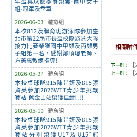
年盃桌球錦標賽榮獲-國中女子
組-冠軍及季軍
2026-06-03
體育組
本校812及體育班游泳隊參加臺
北市第22屆市長盃校際游泳大隊
接力比賽榮獲國中甲類及丙類男
相關附
子組第一名，感謝鄭順璁老師、
方美惠教練指導!
【2
【2
2026-05-27
體育組
本校桌球隊915陳芷妍及815張
資英參加2026WTT青少年挑戰
賽站-舊金山站榮獲佳績!!!!
2026-05-19
體育組
本校桌球隊915陳芷妍及815張
資英參加2026WTT青少年挑戰
賽站分別榮獲U17及U15″冠